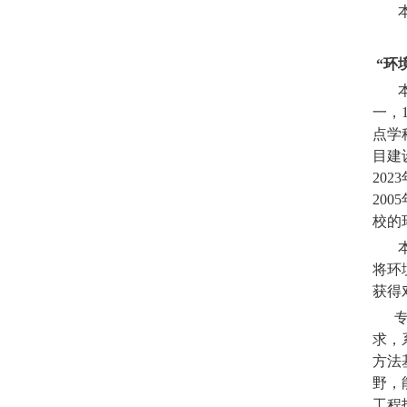
本专
“环
本双
一，
点学
目建
202
20
校的
本项
将环
获得
专业
求，
方法
野，
工程