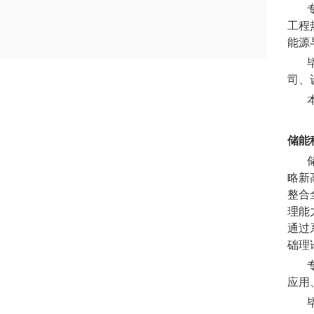
专
工程
能源
毕业
司、
本专
储能
储能
略新
整合
理能
通过
础理
专
应用
毕业