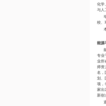
化学
与人
毕业
校、
本专
能源
能源
专业
业所
师资
名，
划、
项，
家出
新创
通过