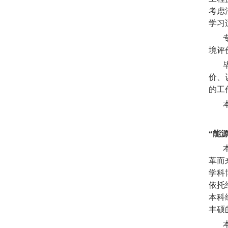
考虑
学习
专
境评
毕业
价、
的工
本双
“能
本双
革而
学科
依托
本科
丰硕
本项